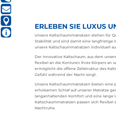
/

SERVICE@MATRATZEN-
963158
STRAUSS.DE

SCHAFHOHLE
6
ERLEBEN SIE LUXUS U
NORDHEIM

MO-
DO:
Unsere Kaltschaummatratzen stehen für Qu
14.00
Stabilität und sind damit eine langfristig
–
unsere Kaltschaummatratzen individuell au
18.00
UHR
FR:
Der innovative Kaltschaum, aus dem unsere 
09.00
flexibel an die Konturen Ihres Körpers an
–
13.00,
ermöglicht die offene Zellstruktur des Kal
14.00
Gefühl während der Nacht sorgt.
–
18.00
Unsere Kaltschaummatratzen bieten eine p
UHR
SA:
erholsamen Schlaf auf unserer Matratze ge
09.00
langanhaltenden Komfort und eine lange Le
–
14.00
Kaltschaummatratzen passen sich flexibel 
UHR
Nachtruhe.