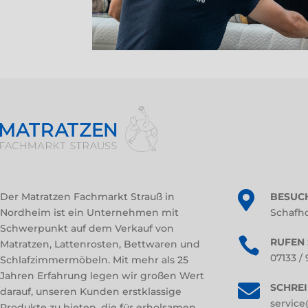

Der Matratzen Fachmarkt Strauß in
BESUCH
Nordheim ist ein Unternehmen mit
Schafh
Schwerpunkt auf dem Verkauf von

RUFEN 
Matratzen, Lattenrosten, Bettwaren und
07133 /
Schlafzimmermöbeln. Mit mehr als 25
Jahren Erfahrung legen wir großen Wert

SCHREI
darauf, unseren Kunden erstklassige
service
Produkte zu bieten, die für erholsamen