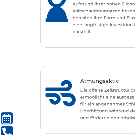

Aufgrund ihrer hohen Dichte
Kaltschaummatratzen besond
behalten ihre Form und Elast
eine langfristige Investitio
darstellt.
Atmungsaktiv

Die offene Zellstruktur 
ermöglicht eine ausgezei
für ein angenehmes Schlaf
Überhitzung während de

und fördert einen erhols
TERMIN
BUCHEN

07133