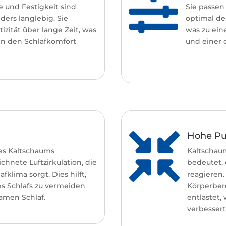

 und Festigkeit sind
Sie passen 
ers langlebig. Sie
optimal de
izität über lange Zeit, was
was zu ein
n in den Schlafkomfort
und einer 
Hohe Pun

des Kaltschaums
Kaltschaum
chnete Luftzirkulation, die
bedeutet, 
klima sorgt. Dies hilft,
reagieren
s Schlafs zu vermeiden
Körperber
amen Schlaf.
entlastet,
verbessert