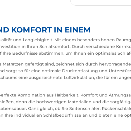
ND KOMFORT IN EINEM
alität und Langlebigkeit. Mit einem besonders hohen Raumg
e Investition in Ihren Schlafkomfort. Durch verschiedene Ker
f Ihre Bedürfnisse abstimmen, um Ihnen ein optimales Schlafe
Matratzen gefertigt sind, zeichnet sich durch hervorragende 
 und sorgt so für eine optimale Druckentlastung und Unterstü
tschaums eine ausgezeichnete Luftzirkulation, die für ein ang
erfekte Kombination aus Haltbarkeit, Komfort und Atmungsak
nießen, denn die hochwertigen Materialien und die sorgfältig
bensdauer. Ganz gleich, ob Sie Seitenschläfer, Rückenschläf
an Ihre individuellen Schlafbedürfnisse an und bieten eine o