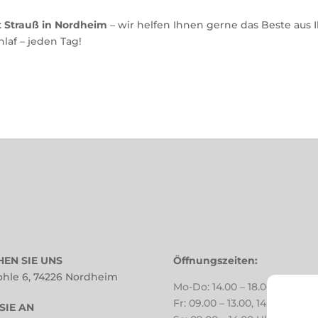
 Strauß in Nordheim
– wir helfen Ihnen gerne das Beste aus
laf – jeden Tag!
EN SIE UNS
Öffnungszeiten:
ohle 6, 74226 Nordheim
Mo-Do: 14.00 – 18.00 Uhr
Fr: 09.00 – 13.00, 14.00 – 18.0
SIE AN