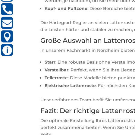
werden, je nachdem, ob Sie mehr oder w
BUCHEN

Kopf- und Fußzone
: Diese Bereiche biete
07133
/

Die Härtegrad-Regler an vielen Lattenrosten
SERVICE@MATRATZEN-
963158
die Leisten härter und stabiler zu machen, 
STRAUSS.DE

SCHAFHOHLE
Große Auswahl an Lattenro
6
NORDHEIM

MO-
In unserem Fachmarkt in Nordheim bieten w
DO:
14.00
Starr
: Eine robuste Basis ohne Verstellm
–
18.00
Verstellbar
: Perfekt, wenn Sie Ihre Lieg
UHR
FR:
Tellerroste
: Diese Modelle bieten punktue
09.00
Elektrische Lattenroste
: Für höchsten K
–
13.00,
14.00
Unser erfahrenes Team berät Sie umfassend
–
18.00
Fazit: Der richtige Lattenro
UHR
SA:
09.00
Die optimale Einstellung Ihres Lattenrosts 
–
perfekt zusammenarbeiten. Wenn Sie Unters
14.00
Seite.
UHR