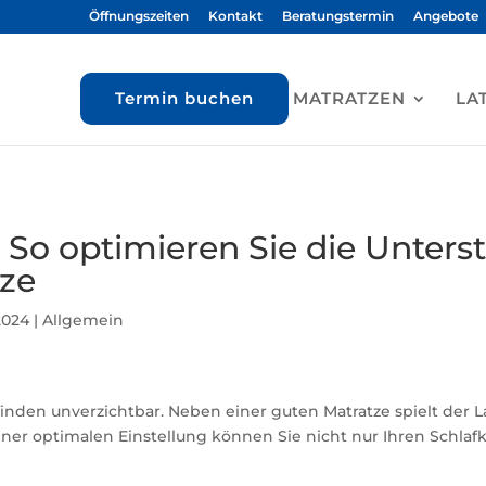
Öffnungszeiten
Kontakt
Beratungstermin
Angebote
Termin buchen
MATRATZEN
LA
n: So optimieren Sie die Unter
tze
2024
|
Allgemein
finden unverzichtbar. Neben einer guten Matratze spielt der L
einer optimalen Einstellung können Sie nicht nur Ihren Schla