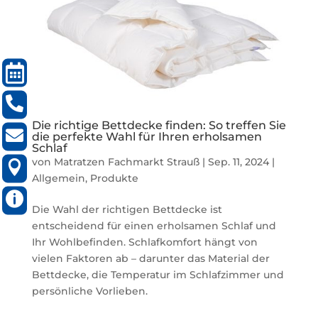

TERMIN
BUCHEN

07133
Die richtige Bettdecke finden: So treffen Sie
/

SERVICE@MATRATZEN-
die perfekte Wahl für Ihren erholsamen
Schlaf
963158
STRAUSS.DE
von
Matratzen Fachmarkt Strauß
|
Sep. 11, 2024
|

SCHAFHOHLE
6
Allgemein
,
Produkte
NORDHEIM

MO-
DO:
Die Wahl der richtigen Bettdecke ist
14.00
entscheidend für einen erholsamen Schlaf und
–
18.00
Ihr Wohlbefinden. Schlafkomfort hängt von
UHR
vielen Faktoren ab – darunter das Material der
FR:
Bettdecke, die Temperatur im Schlafzimmer und
09.00
–
persönliche Vorlieben.
13.00,
14.00