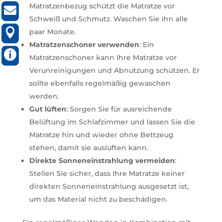
/
Matratzenbezug schützt die Matratze vor

SERVICE@MATRATZEN-
Schweiß und Schmutz. Waschen Sie ihn alle
963158
STRAUSS.DE

SCHAFHOHLE
paar Monate.
6
Matratzenschoner verwenden
: Ein
NORDHEIM

MO-
Matratzenschoner kann Ihre Matratze vor
DO:
14.00
Verunreinigungen und Abnutzung schützen. Er
–
sollte ebenfalls regelmäßig gewaschen
18.00
UHR
werden.
FR:
09.00
Gut lüften
: Sorgen Sie für ausreichende
–
Belüftung im Schlafzimmer und lassen Sie die
13.00,
14.00
Matratze hin und wieder ohne Bettzeug
–
18.00
stehen, damit sie auslüften kann.
UHR
Direkte Sonneneinstrahlung vermeiden
:
SA:
09.00
Stellen Sie sicher, dass Ihre Matratze keiner
–
direkten Sonneneinstrahlung ausgesetzt ist,
14.00
UHR
um das Material nicht zu beschädigen.